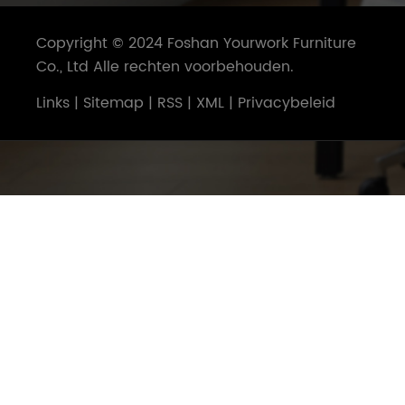
Copyright © 2024 Foshan Yourwork Furniture
Co., Ltd Alle rechten voorbehouden.
Links
|
Sitemap
|
RSS
|
XML
|
Privacybeleid