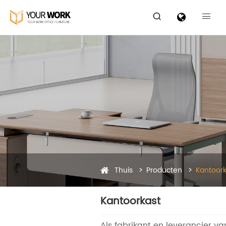


Thuis
Producten
Kantoork
Kantoorkast
Als fabrikant en leverancier va