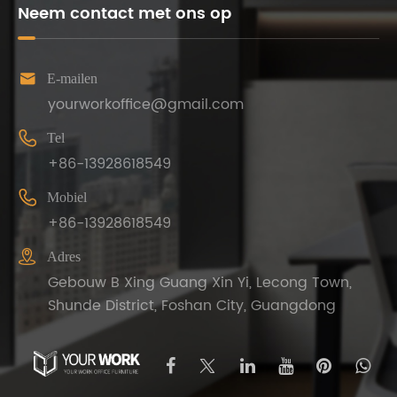
Neem contact met ons op

E-mailen
yourworkoffice@gmail.com

Tel
+86-13928618549

Mobiel
+86-13928618549

Adres
Gebouw B Xing Guang Xin Yi, Lecong Town,
Shunde District, Foshan City, Guangdong