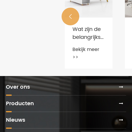
YOURWORK
meubelen

vertellen u
Bekijk meer
Wat zijn de
de trends
>>
belangrijkste
op het
punten bij
gebied van
Bekijk meer
het kopen
kantoormeubilair?
>>
van
kantoormeubilair?
Over ons
Producten
Nieuws