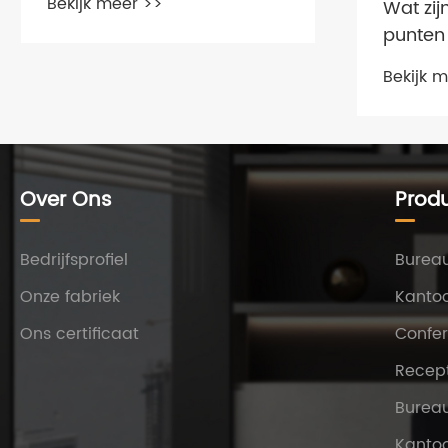
Bekijk meer >>
Wat zij
punten 
kantoo
Bekijk 
Over Ons
Prod
Bedrijfsprofiel
Burea
Onze fabriek
Kantoo
Ons certificaat
Confer
Recept
Bureau
Kanto